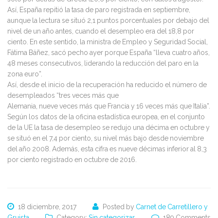
2009
Así, España repitió la tasa de paro registrada en septiembre,
aunque la lectura se situó 2,1 puntos porcentuales por debajo del
nivel de un año antes, cuando el desempleo era del 18,8 por
ciento. En este sentido, la ministra de Empleo y Seguridad Social,
Fátima Báñez, sacó pecho ayer porque España “lleva cuatro años,
48 meses consecutivos, liderando la reducción del paro en la
zona euro”.
Así, desde el inicio de la recuperación ha reducido el número de
desempleados “tres veces más que
Alemania, nueve veces más que Francia y 16 veces más que Italia”.
Según los datos de la oficina estadística europea, en el conjunto
de la UE la tasa de desempleo se redujo una décima en octubre y
se situó en el 7,4 por ciento, su nivel más bajo desde noviembre
del año 2008. Además, esta cifra es nueve décimas inferior al 8,3
por ciento registrado en octubre de 2016.
18 diciembre, 2017
Posted by
Carnet de Carretillero y
Gruista
Category:
Sin categorizar
189 Comments