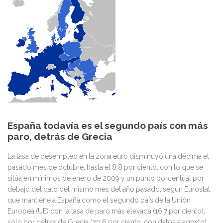
desempleo
en
la
eurozona
cae
hasta
el
España todavía es el segundo país con más
8,8%,
paro, detrás de Grecia
el
La tasa de desempleo en la zona euro disminuyó una décima el
pasado mes de octubre, hasta el 8,8 por ciento, con lo que se
menor
sitúa en mínimos de enero de 2009 y un punto porcentual por
nivel
debajo del dato del mismo mes del año pasado, según Eurostat,
que mantiene a España como el segundo país de la Unión
desde
Europea (UE) con la tasa de paro más elevada (16,7 por ciento),
sólo por detrás de Grecia (20,6 por ciento, con datos a agosto).