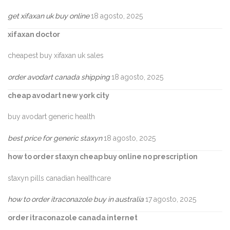
get xifaxan uk buy online
18 agosto, 2025
xifaxan doctor
cheapest buy xifaxan uk sales
order avodart canada shipping
18 agosto, 2025
cheap avodart new york city
buy avodart generic health
best price for generic staxyn
18 agosto, 2025
how to order staxyn cheap buy online no prescription
staxyn pills canadian healthcare
how to order itraconazole buy in australia
17 agosto, 2025
order itraconazole canada internet