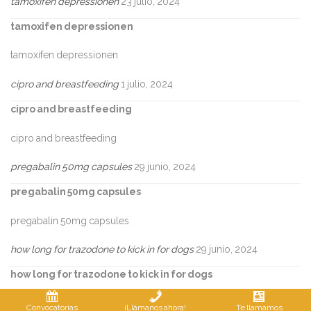
tamoxifen depressionen
23 julio, 2024
tamoxifen depressionen
tamoxifen depressionen
cipro and breastfeeding
1 julio, 2024
cipro and breastfeeding
cipro and breastfeeding
pregabalin 50mg capsules
29 junio, 2024
pregabalin 50mg capsules
pregabalin 50mg capsules
how long for trazodone to kick in for dogs
29 junio, 2024
how long for trazodone to kick in for dogs
how long for trazodone to kick in for dogs
Convocatorias
¡Llámanos ahora!
Te llamamos