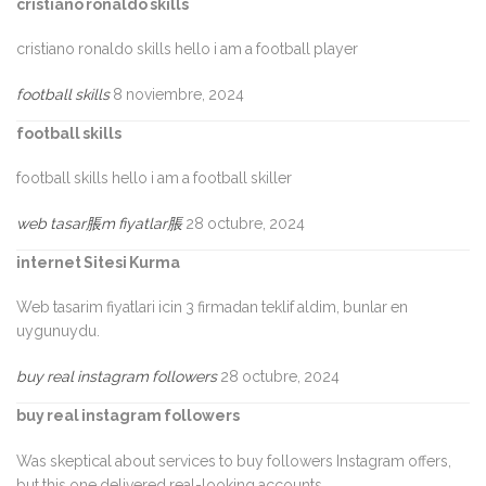
cristiano ronaldo skills
cristiano ronaldo skills hello i am a football player
football skills
8 noviembre, 2024
football skills
football skills hello i am a football skiller
web tasar脹m fiyatlar脹
28 octubre, 2024
internet Sitesi Kurma
Web tasarim fiyatlari icin 3 firmadan teklif aldim, bunlar en
uygunuydu.
buy real instagram followers
28 octubre, 2024
buy real instagram followers
Was skeptical about services to buy followers Instagram offers,
but this one delivered real-looking accounts.