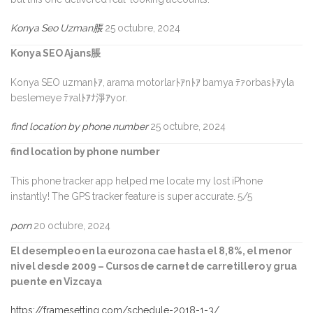
Konya Seo Uzman脹
25 octubre, 2024
Konya SEO Ajans脹
Konya SEO uzmanﾄｱ, arama motorlarﾄｱnﾄｱ bamya ﾃｧorbasﾄｱyla
beslemeye ﾃｧalﾄｱﾅ淨ｱyor.
find location by phone number
25 octubre, 2024
find location by phone number
This phone tracker app helped me locate my lost iPhone
instantly! The GPS tracker feature is super accurate. 5/5
porn
20 octubre, 2024
El desempleo en la eurozona cae hasta el 8,8%, el menor
nivel desde 2009 – Cursos de carnet de carretillero y grua
puente en Vizcaya
https://framesetting.com/schedule-2018-1-3/