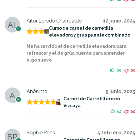
do con
5
de 5
Aitor Loredo Charroalde
12 junio, 2025
Curso de carnet de carretilla
elevadora y grúa puente combinado
Valora
do con
Me ha servido el de carretilla elevadora para
5
de 5
refrescar y el de grúa puente para aprender
algo nuevo
(0)
(0)
Anónimo
5 junio, 2025
Carnet de Carretillero en
Vizcaya
Valorado
(1)
(0)
con
5
de 5
Sophie Pons
5 febrero, 2025
Carnet de Carretillero en