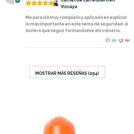
Vizcaya
Valorado
con
5
de 5
Me pareció muy completo y aplicado en explicar
lo más importante en este tema de seguridad .si
tuviera que seguir formándome ahí volvería.
(3)
(0)
MOSTRAR MÁS RESEÑAS (294)