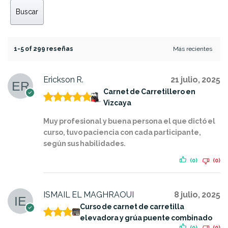
Buscar
1-5 of 299 reseñas
Erickson R.
21 julio, 2025
Carnet de Carretillero en
Vizcaya
Valorado
con
5
de 5
Muy profesional y buena persona el que dictó el
curso, tuvo paciencia con cada participante,
según sus habilidades.
(0)
(0)
ISMAIL EL MAGHRAOUI
8 julio, 2025
Curso de carnet de carretilla
elevadora y grúa puente combinado
Valora
(0)
(0)