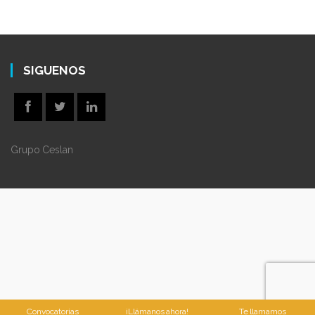
SIGUENOS
Grupo Ceslan
Convocatorias
¡Llámanos ahora!
Te llamamos