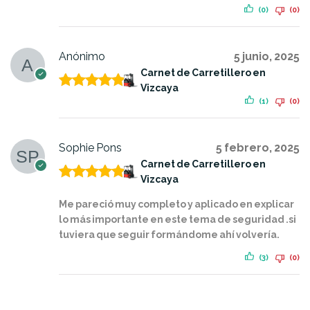
(0)
(0)
Anónimo
5 junio, 2025
Carnet de Carretillero en
Vizcaya
Valorado
(1)
(0)
con
5
de 5
Sophie Pons
5 febrero, 2025
Carnet de Carretillero en
Vizcaya
Valorado
con
5
de 5
Me pareció muy completo y aplicado en explicar
lo más importante en este tema de seguridad .si
tuviera que seguir formándome ahí volvería.
(3)
(0)