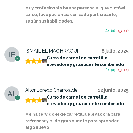
Valorado
con
5
de 5
Muy profesional y buena persona el que dictó el
curso, tuvo paciencia con cada participante,
según sus habilidades.
(0)
(0)
ISMAIL EL MAGHRAOUI
8 julio, 2025
Curso de carnet de carretilla
elevadora y grúa puente combinado
Valora
(0)
(0)
do con
5
de 5
Aitor Loredo Charroalde
12 junio, 2025
Curso de carnet de carretilla
elevadora y grúa puente combinado
Valora
do con
Me ha servido el de carretilla elevadora para
5
de 5
refrescar y el de grúa puente para aprender
algo nuevo