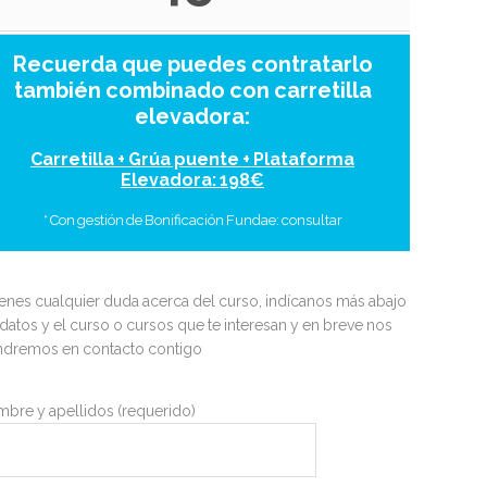
Recuerda que puedes contratarlo
también combinado con carretilla
elevadora:
Carretilla + Grúa puente + Plataforma
Elevadora: 198€
* Con gestión de Bonificación Fundae: consultar
tienes cualquier duda acerca del curso, indícanos más abajo
 datos y el curso o cursos que te interesan y en breve nos
dremos en contacto contigo
bre y apellidos (requerido)