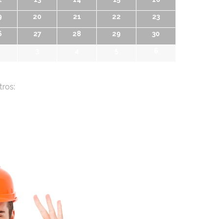
9
20
21
22
23
6
27
28
29
30
3
4
5
6
tros: