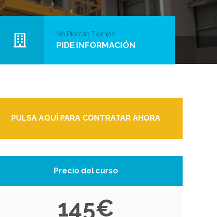
No Pierdas Tiempo
PIDE INFORMACIÓN
PULSA AQUÍ PARA CONTRATAR AHORA
Precio del curso
145€