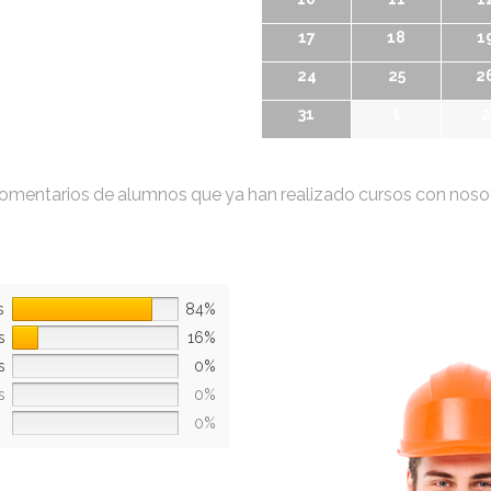
17
18
1
24
25
2
31
1
2
omentarios de alumnos que ya han realizado cursos con noso
s
84%
s
16%
s
0%
s
0%
0%