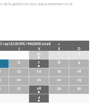
os de la gestión en caso que la empresa nos la
 \05\EUROPE/MADRID 2026
»
J
V
S
D
9
30
31
1
2
6
7
8
9
2
13
14
15
16
9
20
21
22
23
6
27
28
29
30
3
4
5
6