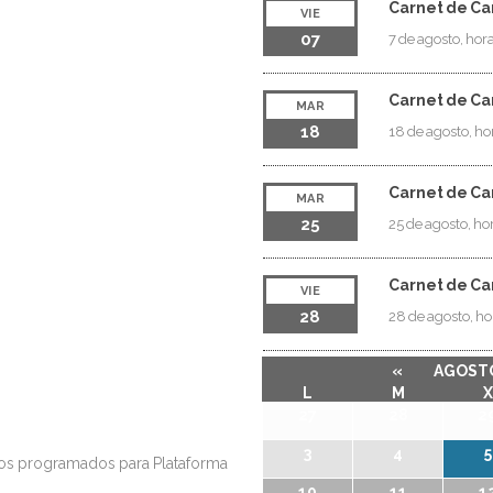
Carnet de Car
VIE
07
7 de agosto, hor
Carnet de Car
MAR
18
18 de agosto, ho
Carnet de Car
MAR
25
25 de agosto, ho
Carnet de Car
VIE
28
28 de agosto, h
«
AGOSTO
L
M
X
27
28
2
3
4
5
sos programados para Plataforma
10
11
1