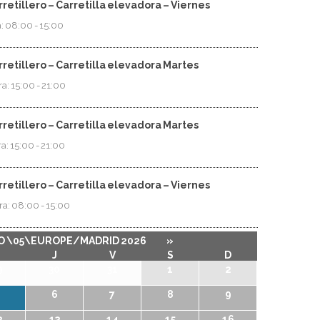
retillero – Carretilla elevadora – Viernes
a: 08:00
-
15:00
retillero – Carretilla elevadora Martes
ra: 15:00
-
21:00
retillero – Carretilla elevadora Martes
ra: 15:00
-
21:00
retillero – Carretilla elevadora – Viernes
ora: 08:00
-
15:00
 \05\EUROPE/MADRID 2026
»
J
V
S
D
9
30
31
1
2
6
7
8
9
2
13
14
15
16