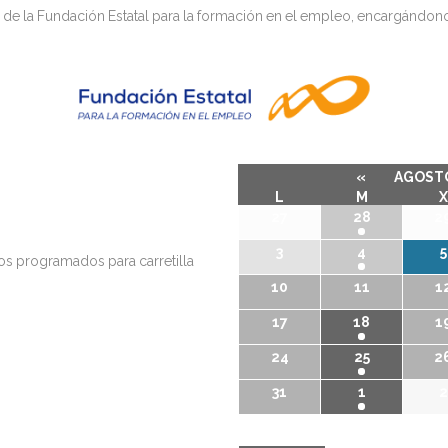
a de la Fundación Estatal para la formación en el empleo, encargándon
«
AGOSTO
L
M
X
27
28
2
3
4
5
os programados para carretilla
10
11
1
17
18
1
24
25
2
31
1
2