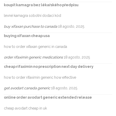
koupit kamagra bez lékařského předpisu
levné kamagra sobotní dodací kód
buy xifaxan purchase to canada
18 agosto, 2025
buying xifaxan cheap usa
how to order xifaxan generic in canada
order rifaximin generic medications
18 agosto, 2025
cheap rifaximin no prescription next day delivery
how to order rifaximin generic how effective
get avodart canada generic
18 agosto, 2025
online order avodart generic extended release
cheap avodart cheap in uk