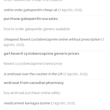
online order gabapentin cheap uk
17 agosto, 2025
purchase gabapentin usa sales
how to order gabapentin generic available
cheapest flexeril cyclobenzaprine online without prescription
17
agosto, 2025
get flexeril cyclobenzaprine generic prices
flexeril cyclobenzaprine lowest price
is androxal over the counter in the UK
17 agosto, 2025
androxal from canadian pharmacy
buy androxal purchase online safely
medicament kamagra bonne
17 agosto, 2025