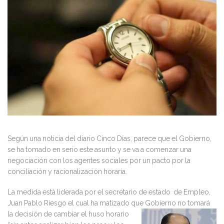
de
uso
horario
en
España
comienzan
las
negociaciones!
Según una noticia del diario Cinco Días, parece que el Gobierno,
se ha tomado en serio este asunto y se va a comenzar una
negociación con los agentes sociales por un pacto por la
conciliación y racionalización horaria.
La medida está liderada por el secretario de estado de Empleo,
Juan Pablo Riesgo el cual ha matizado que Gobierno
no tomará
la decisión de cambiar el huso horario