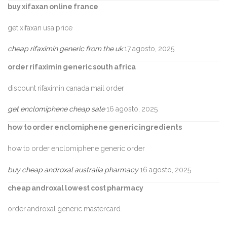
buy xifaxan online france
get xifaxan usa price
cheap rifaximin generic from the uk
17 agosto, 2025
order rifaximin generic south africa
discount rifaximin canada mail order
get enclomiphene cheap sale
16 agosto, 2025
how to order enclomiphene generic ingredients
how to order enclomiphene generic order
buy cheap androxal australia pharmacy
16 agosto, 2025
cheap androxal lowest cost pharmacy
order androxal generic mastercard