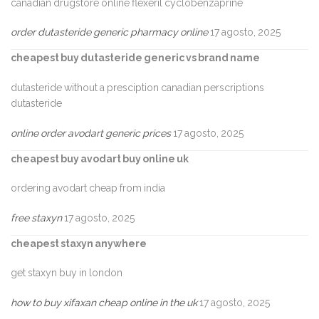
canadian drugstore online flexeril cyclobenzaprine
order dutasteride generic pharmacy online
17 agosto, 2025
cheapest buy dutasteride generic vs brand name
dutasteride without a presciption canadian perscriptions
dutasteride
online order avodart generic prices
17 agosto, 2025
cheapest buy avodart buy online uk
ordering avodart cheap from india
free staxyn
17 agosto, 2025
cheapest staxyn anywhere
get staxyn buy in london
how to buy xifaxan cheap online in the uk
17 agosto, 2025