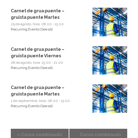
Carnet de grua puente –
gruista puente Martes
25 de agosto, hora: 08:00
-
15:00
Recurring Evento
(See all)
Carnet de grua puente –
gruista puente Viernes
28 de agosto, hora: 15:00
-
21:00
Recurring Evento
(See all)
Carnet de grua puente –
gruista puente Martes
1 de septiembre, hora: 08:00
-
15:00
Recurring Evento
(See all)
«
Curso combinado
Curso combinado