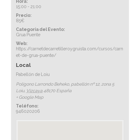
Hora:
15:00 - 21:00
Precio:
85€
Categoría del Evento:
Grua Puente
Web:
https://carnetdecarretilleroygruista.com/cursos/carn
et-de-grua-puente/
Local
Pabellón de Loiu
Polígono Larrondo Beheko, pabellón nº 12, zona 5
Loiu
,
Vizcaya
48170
España
+ Google Map
Teléfono:
946020206