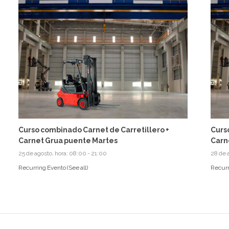
Curso combinado Carnet de Carretillero +
Curs
Carnet Grua puente Martes
Carn
25 de agosto, hora: 08:00
-
21:00
28 de 
Recurring Evento
(See all)
Recurr