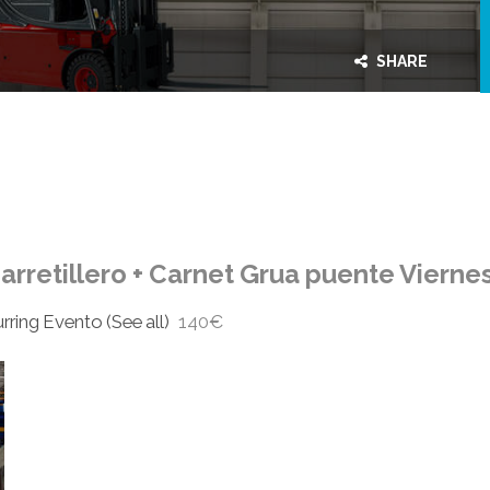
SHARE
rretillero + Carnet Grua puente Vierne
rring Evento
(See all)
140€