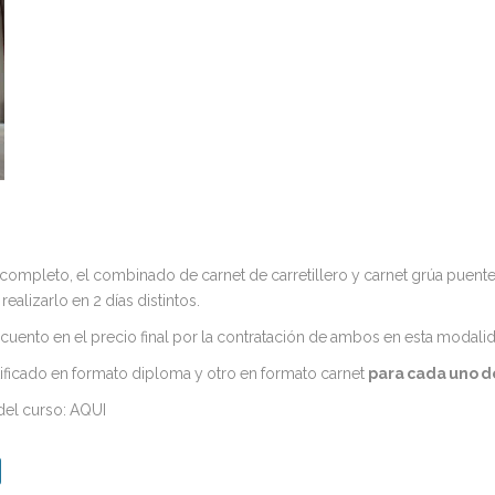
ompleto, el combinado de carnet de carretillero y carnet grúa puente.
ealizarlo en 2 días distintos.
scuento en el precio final por la contratación de ambos en esta modali
tificado en formato diploma y otro en formato carnet
para cada uno de
del curso:
AQUI