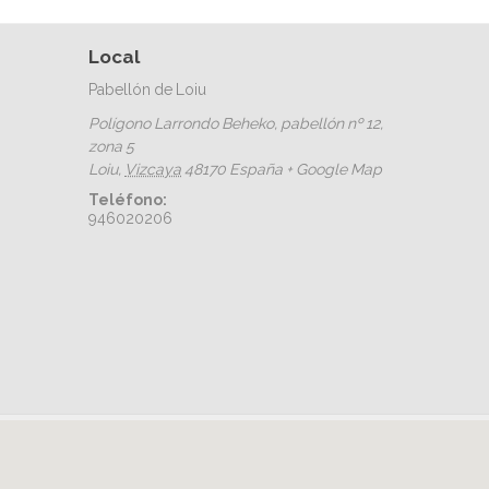
Local
Pabellón de Loiu
Polígono Larrondo Beheko, pabellón nº 12,
zona 5
Loiu
,
Vizcaya
48170
España
+ Google Map
Teléfono:
946020206