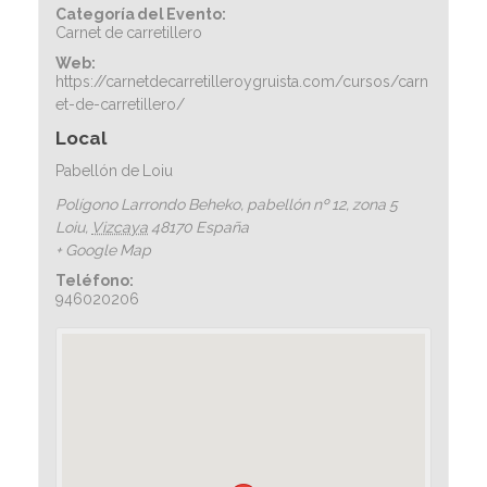
Categoría del Evento:
Carnet de carretillero
Web:
https://carnetdecarretilleroygruista.com/cursos/carn
et-de-carretillero/
Local
Pabellón de Loiu
Polígono Larrondo Beheko, pabellón nº 12, zona 5
Loiu
,
Vizcaya
48170
España
+ Google Map
Teléfono:
946020206