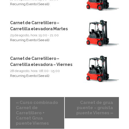
Recurring Evento
(See all)
Carnet de Carretillero –
Carretilla elevadora Martes
25 de agosto, hora: 15:00
-
21:00
Recurring Evento
(See all)
Carnet de Carretillero –
Carretilla elevadora – Viernes
28 de agosto, hora: 08:00
-
15:00
Recurring Evento
(See all)
«
Curso combinado
Carnet de grua
Carnet de
puente – gruista
Carretillero +
puente Viernes
»
Carnet Grua
puente Viernes