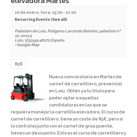
elevadora Martes
20 de enero, hora: 15:00
-
21:00
Recurring Evento
(See all)
Pabellón de Loiu
,
Polígono Larrondo Beheko, pabellón nº
12, zona 5
Loiu
,
Vizcaya
48170
España
+ Google Map
85€
Nueva convocatoria en Martes de
carnet de carretillero, presencial
en Loiu. Obtén ya tu título para
poder optar a aquellas
candidaturas en las que se
requiera manejar la carretilla elevadora. El curso de
carnet de carretillero, tiene un coste de 85€, pero si
lo contratas junto con el carnet de grúa puente,
tienes un descuento. Esto es el curso de carretillero y