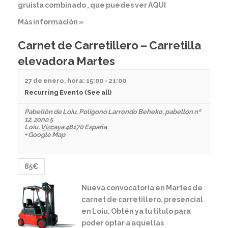
gruista combinado , que puedes ver AQUI
Más información »
Carnet de Carretillero – Carretilla
elevadora Martes
27 de enero, hora: 15:00
-
21:00
Recurring Evento
(See all)
Pabellón de Loiu
,
Polígono Larrondo Beheko, pabellón nº
12, zona 5
Loiu
,
Vizcaya
48170
España
+ Google Map
85€
Nueva convocatoria en Martes de
carnet de carretillero, presencial
en Loiu. Obtén ya tu título para
poder optar a aquellas