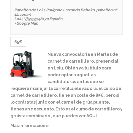
Pabellón de Loiu
,
Polígono Larrondo Beheko, pabellón nº
12, zona 5
Loiu
,
Vizcaya
48170
España
+ Google Map
85€
Nueva convocatoria en Martes de
carnet de carretillero, presencial
en Loiu. Obtén ya tu título para
poder optar a aquellas
candidaturas en las que se
requiera manejar la carretilla elevadora. El curso de
carnet de carretillero, tiene un coste de 85€, pero si
lo contratas junto con el carnet de grúa puente,
tienes un descuento. Esto es el curso de carretillero y
gruista combinado , que puedes ver AQUI
Más información »