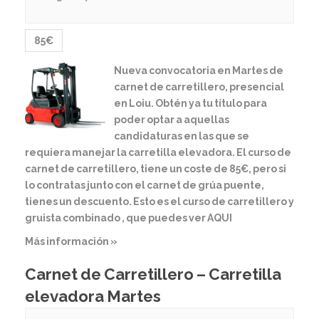
85€
Nueva convocatoria en Martes de
carnet de carretillero, presencial
en Loiu. Obtén ya tu título para
poder optar a aquellas
candidaturas en las que se
requiera manejar la carretilla elevadora. El curso de
carnet de carretillero, tiene un coste de 85€, pero si
lo contratas junto con el carnet de grúa puente,
tienes un descuento. Esto es el curso de carretillero y
gruista combinado , que puedes ver AQUI
Más información »
Carnet de Carretillero – Carretilla
elevadora Martes