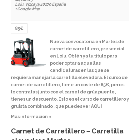
Loiu
,
Vizcaya
48170
España
+ Google Map
85€
Nueva convocatoria en Martes de
carnet de carretillero, presencial
en Loiu. Obtén ya tu título para
poder optar a aquellas
candidaturas en las que se
requiera manejar la carretilla elevadora. El curso de
carnet de carretillero, tiene un coste de 85€, pero si
lo contratas junto con el carnet de grúa puente,
tienes un descuento. Esto es el curso de carretillero y
gruista combinado , que puedes ver AQUI
Más información »
Carnet de Carretillero – Carretilla