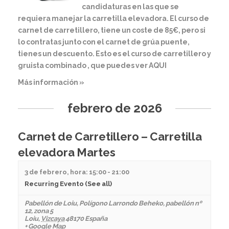
candidaturas en las que se
requiera manejar la carretilla elevadora. El curso de
carnet de carretillero, tiene un coste de 85€, pero si
lo contratas junto con el carnet de grúa puente,
tienes un descuento. Esto es el curso de carretillero y
gruista combinado , que puedes ver AQUI
Más información »
febrero de 2026
Carnet de Carretillero – Carretilla
elevadora Martes
3 de febrero, hora: 15:00
-
21:00
Recurring Evento
(See all)
Pabellón de Loiu
,
Polígono Larrondo Beheko, pabellón nº
12, zona 5
Loiu
,
Vizcaya
48170
España
+ Google Map