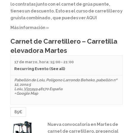
lo contratas junto con el carnet de grúa puente,
tienes un descuento. Esto es el curso de carretillero y
gruista combinado , que puedes ver AQUI
Más información »
Carnet de Carretillero – Carretilla
elevadora Martes
17 de marzo, hora: 15:00
-
21:00
Recurring Evento
(See all)
Pabellón de Loiu
,
Polígono Larrondo Beheko, pabellón nº
12, zona 5
Loiu
,
Vizcaya
48170
España
+ Google Map
85€
Nueva convocatoria en Martes de
carnet de carretillero, presencial