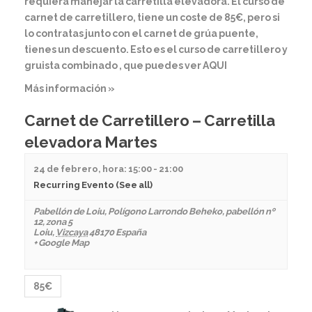
requiera manejar la carretilla elevadora. El curso de
carnet de carretillero, tiene un coste de 85€, pero si
lo contratas junto con el carnet de grúa puente,
tienes un descuento. Esto es el curso de carretillero y
gruista combinado , que puedes ver AQUI
Más información »
Carnet de Carretillero – Carretilla
elevadora Martes
24 de febrero, hora: 15:00
-
21:00
Recurring Evento
(See all)
Pabellón de Loiu
,
Polígono Larrondo Beheko, pabellón nº
12, zona 5
Loiu
,
Vizcaya
48170
España
+ Google Map
85€