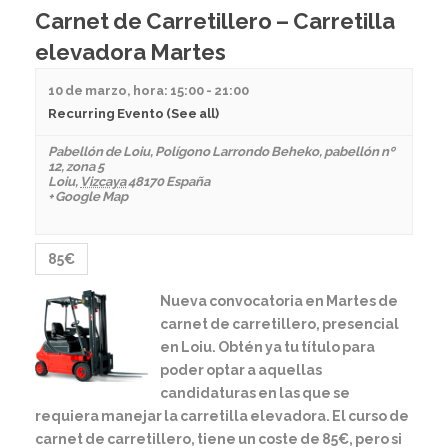
Carnet de Carretillero – Carretilla
elevadora Martes
10 de marzo, hora: 15:00
-
21:00
Recurring Evento
(See all)
Pabellón de Loiu
,
Polígono Larrondo Beheko, pabellón nº
12, zona 5
Loiu
,
Vizcaya
48170
España
+ Google Map
85€
Nueva convocatoria en Martes de
carnet de carretillero, presencial
en Loiu. Obtén ya tu título para
poder optar a aquellas
candidaturas en las que se
requiera manejar la carretilla elevadora. El curso de
carnet de carretillero, tiene un coste de 85€, pero si