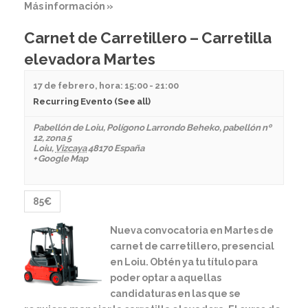
Más información »
Carnet de Carretillero – Carretilla
elevadora Martes
17 de febrero, hora: 15:00
-
21:00
Recurring Evento
(See all)
Pabellón de Loiu
,
Polígono Larrondo Beheko, pabellón nº
12, zona 5
Loiu
,
Vizcaya
48170
España
+ Google Map
85€
Nueva convocatoria en Martes de
carnet de carretillero, presencial
en Loiu. Obtén ya tu título para
poder optar a aquellas
candidaturas en las que se