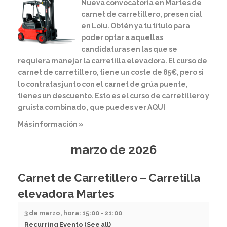
Nueva convocatoria en Martes de
carnet de carretillero, presencial
en Loiu. Obtén ya tu título para
poder optar a aquellas
candidaturas en las que se
requiera manejar la carretilla elevadora. El curso de
carnet de carretillero, tiene un coste de 85€, pero si
lo contratas junto con el carnet de grúa puente,
tienes un descuento. Esto es el curso de carretillero y
gruista combinado , que puedes ver AQUI
Más información »
marzo de 2026
Carnet de Carretillero – Carretilla
elevadora Martes
3 de marzo, hora: 15:00
-
21:00
Recurring Evento
(See all)