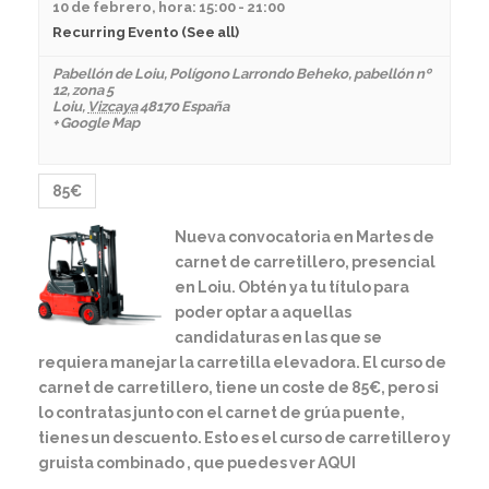
10 de febrero, hora: 15:00
-
21:00
Recurring Evento
(See all)
Pabellón de Loiu
,
Polígono Larrondo Beheko, pabellón nº
12, zona 5
Loiu
,
Vizcaya
48170
España
+ Google Map
85€
Nueva convocatoria en Martes de
carnet de carretillero, presencial
en Loiu. Obtén ya tu título para
poder optar a aquellas
candidaturas en las que se
requiera manejar la carretilla elevadora. El curso de
carnet de carretillero, tiene un coste de 85€, pero si
lo contratas junto con el carnet de grúa puente,
tienes un descuento. Esto es el curso de carretillero y
gruista combinado , que puedes ver AQUI