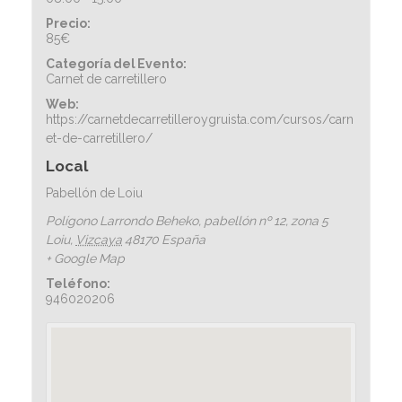
Precio:
85€
Categoría del Evento:
Carnet de carretillero
Web:
https://carnetdecarretilleroygruista.com/cursos/carn
et-de-carretillero/
Local
Pabellón de Loiu
Polígono Larrondo Beheko, pabellón nº 12, zona 5
Loiu
,
Vizcaya
48170
España
+ Google Map
Teléfono:
946020206