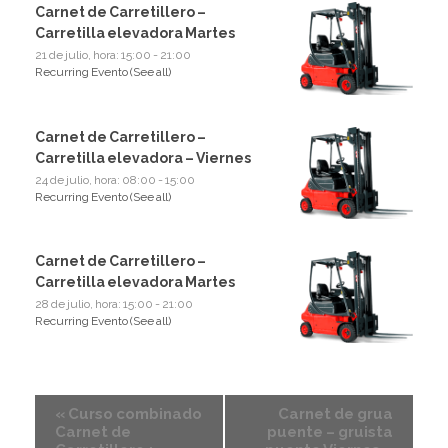
Carnet de Carretillero –
Carretilla elevadora Martes
21 de julio, hora: 15:00
-
21:00
Recurring Evento
(See all)
Carnet de Carretillero –
Carretilla elevadora – Viernes
24 de julio, hora: 08:00
-
15:00
Recurring Evento
(See all)
Carnet de Carretillero –
Carretilla elevadora Martes
28 de julio, hora: 15:00
-
21:00
Recurring Evento
(See all)
«
Curso combinado
Carnet de grua
Carnet de
puente – gruista