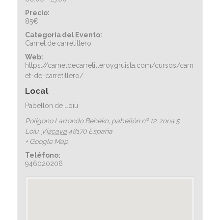
Precio:
85€
Categoría del Evento:
Carnet de carretillero
Web:
https://carnetdecarretilleroygruista.com/cursos/carn
et-de-carretillero/
Local
Pabellón de Loiu
Polígono Larrondo Beheko, pabellón nº 12, zona 5
Loiu
,
Vizcaya
48170
España
+ Google Map
Teléfono:
946020206