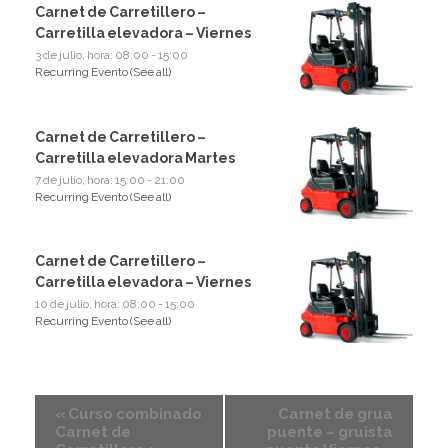
Carnet de Carretillero –
Carretilla elevadora – Viernes
3 de julio, hora: 08:00
-
15:00
Recurring Evento
(See all)
Carnet de Carretillero –
Carretilla elevadora Martes
7 de julio, hora: 15:00
-
21:00
Recurring Evento
(See all)
Carnet de Carretillero –
Carretilla elevadora – Viernes
10 de julio, hora: 08:00
-
15:00
Recurring Evento
(See all)
«
Curso combinado
Carnet de grua
Carnet de
puente – gruista