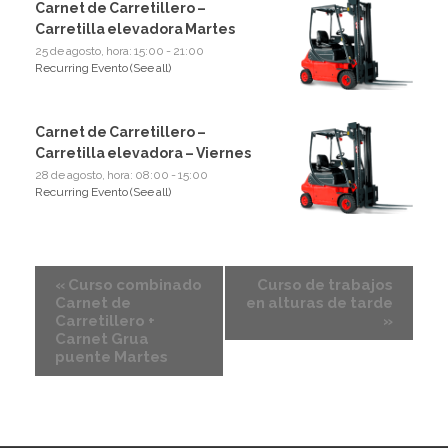
Carnet de Carretillero –
Carretilla elevadora Martes
25 de agosto, hora: 15:00
-
21:00
Recurring Evento
(See all)
Carnet de Carretillero –
Carretilla elevadora – Viernes
28 de agosto, hora: 08:00
-
15:00
Recurring Evento
(See all)
«
Curso combinado
Curso de trabajos
Carnet de
en alturas de tarde
Carretillero +
»
Carnet Grua
puente Martes