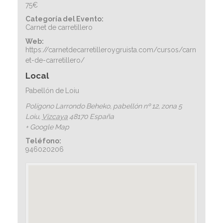
75€
Categoría del Evento:
Carnet de carretillero
Web:
https://carnetdecarretilleroygruista.com/cursos/carn
et-de-carretillero/
Local
Pabellón de Loiu
Polígono Larrondo Beheko, pabellón nº 12, zona 5
Loiu
,
Vizcaya
48170
España
+ Google Map
Teléfono:
946020206