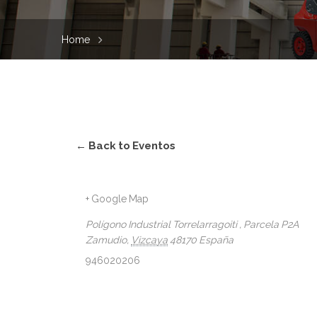
Home
← Back to Eventos
+ Google Map
Polígono Industrial Torrelarragoiti , Parcela P2A
Zamudio
,
Vizcaya
48170
España
946020206