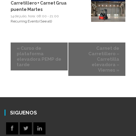
Carretillero + Carnet Grua
puente Martes
14 de julio, hora: 08:00
-
21:00
Recurring Evento
(See all)
«
Curso de
Carnet de
plataforma
Carretillero –
elevadora PEMP de
Carretilla
tarde
elevadora –
Viernes
»
SIGUENOS