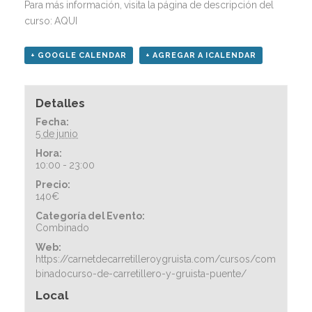
Para más información, visita la página de descripción del
curso:
AQUI
+ GOOGLE CALENDAR
+ AGREGAR A ICALENDAR
Detalles
Fecha:
5 de junio
Hora:
10:00 - 23:00
Precio:
140€
Categoría del Evento:
Combinado
Web:
https://carnetdecarretilleroygruista.com/cursos/com
binadocurso-de-carretillero-y-gruista-puente/
Local