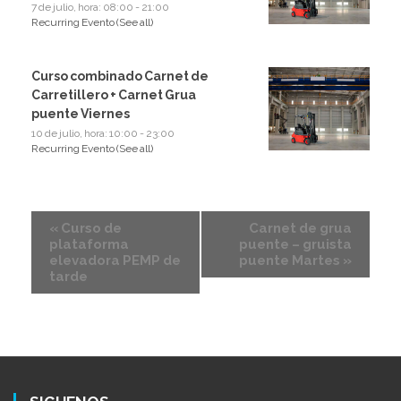
7 de julio, hora: 08:00
-
21:00
Recurring Evento
(See all)
Curso combinado Carnet de
Carretillero + Carnet Grua
puente Viernes
10 de julio, hora: 10:00
-
23:00
Recurring Evento
(See all)
«
Curso de
Carnet de grua
plataforma
puente – gruista
elevadora PEMP de
puente Martes
»
tarde