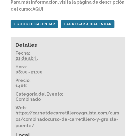
Para más información, visita la página de descripción
del curso:
AQUI
+ GOOGLE CALENDAR
+ AGREGAR A ICALENDAR
Detalles
Fecha:
21 de abril
Hora:
08:00 - 21:00
Precio:
140€
Categoría del Evento:
Combinado
Web:
https://carnetdecarretilleroygruista.com/curs
os/combinadocurso-de-carretillero-y-gruista-
puente/
Local