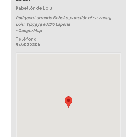
Pabellón de Loiu
Polígono Larrondo Beheko, pabellón nº 12, zona 5
Loiu
,
Vizcaya
48170
España
+ Google Map
Teléfono:
946020206