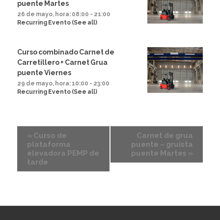
puente Martes
26 de mayo, hora: 08:00
-
21:00
Recurring Evento
(See all)
Curso combinado Carnet de
Carretillero + Carnet Grua
puente Viernes
29 de mayo, hora: 10:00
-
23:00
Recurring Evento
(See all)
«
Curso de
Carnet de grua
plataforma
puente – gruista
elevadora PEMP de
puente Martes
»
tarde