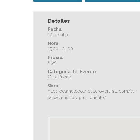
Detalles
Fecha:
10 de julio
Hora:
15:00 - 21:00
Precio:
85€
Categoría del Evento:
Grua Puente
Web:
https://carnetdecarretilleroygruista.com/cur
sos/carnet-de-grua-puente/