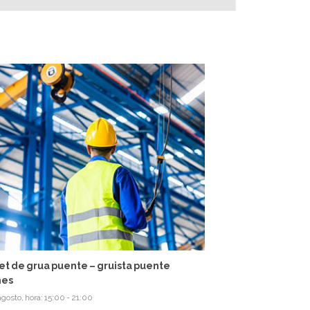
et de grua puente – gruista puente
nes
agosto, hora: 15:00
-
21:00