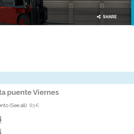
SHARE
ta puente Viernes
ento
(See all)
85€