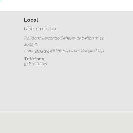
Local
Pabellón de Loiu
Polígono Larrondo Beheko, pabellón nº 12,
zona 5
Loiu
,
Vizcaya
48170
España
+ Google Map
Teléfono:
946020206