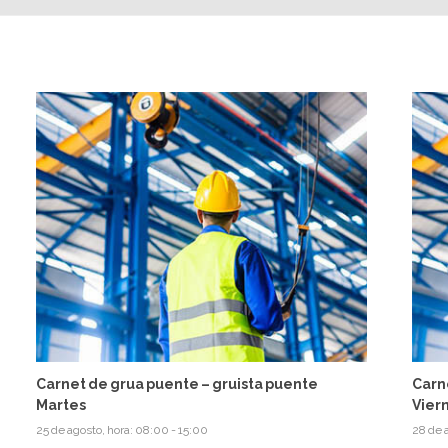
Carnet de grua puente – gruista puente
Carn
Martes
Vier
25 de agosto, hora: 08:00
-
15:00
28 de 