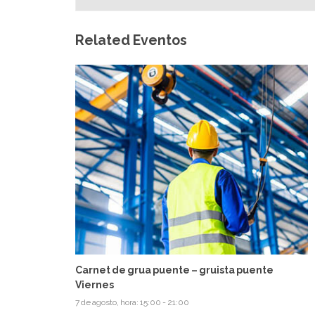
Related Eventos
Carnet de grua puente – gruista puente
Viernes
7 de agosto, hora: 15:00
-
21:00