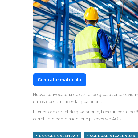
Contratar matrícula
Nueva convocatoria de carnet de grúa puente el vierne
en los que se utilicen la grúa puente.
El curso de carnet de grúa puente, tiene un coste de 85
carretillero combinado, que puedes
ver AQUI
+ GOOGLE CALENDAR
+ AGREGAR A ICALENDAR