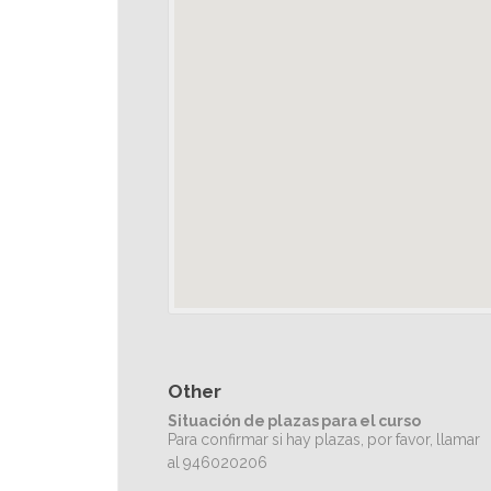
Other
Situación de plazas para el curso
Para confirmar si hay plazas, por favor, llamar
al 946020206